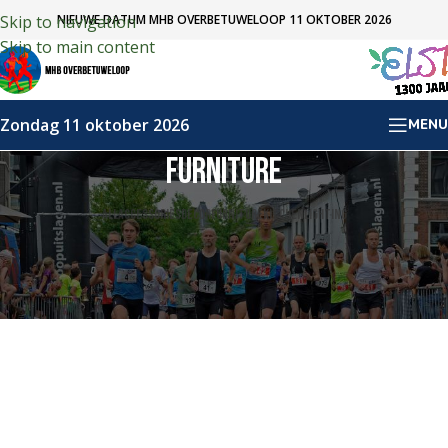
NIEUWE DATUM MHB OVERBETUWELOOP 11 OKTOBER 2026
Skip to navigation
Skip to main content
Zondag 11 oktober 2026
MENU
FURNITURE
ALL
ACCESSORIES
DECOR
FURNITURE
KITCHEN
LIGHTING
Netus eu mollis hac dignis
A lacus bibendum pulvinar
Furniture
Furniture