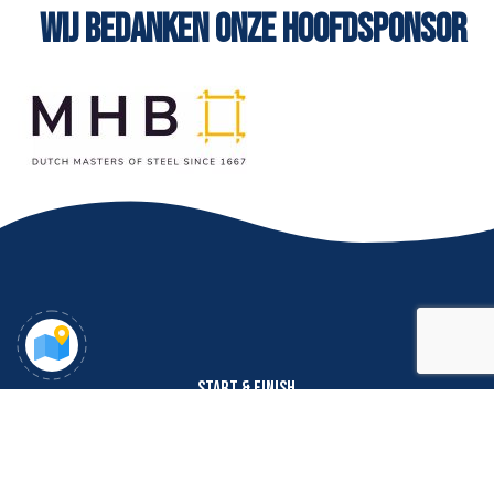
WIJ BEDANKEN ONZE HOOFDSPONSOR
START & FINISH
Dorpsstraat 67
6661 EH Elst (Gelderland)