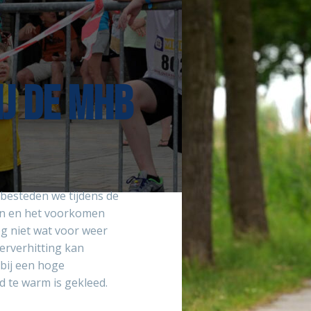
IJ DE MHB
besteden we tijdens de
en en het voorkomen
og niet wat voor weer
erverhitting kan
bij een hoge
 te warm is gekleed.