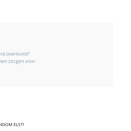
ard overkomt?
amen zorgen voor
NDOM ELST!