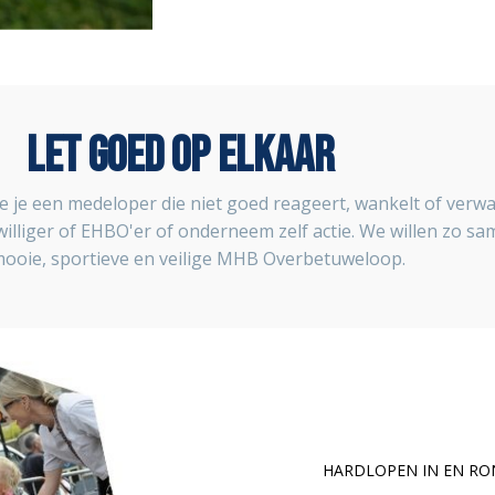
LET GOED OP ELKAAR
 je een medeloper die niet goed reageert, wankelt of verw
lliger of EHBO'er of onderneem zelf actie. We willen zo s
ooie, sportieve en veilige MHB Overbetuweloop.
HARDLOPEN IN EN RO