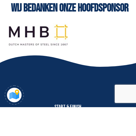
WIJ BEDANKEN ONZE HOOFDSPONSOR
START & FINISH
Dorpsstraat 67
6661 EH Elst (Gelderland)